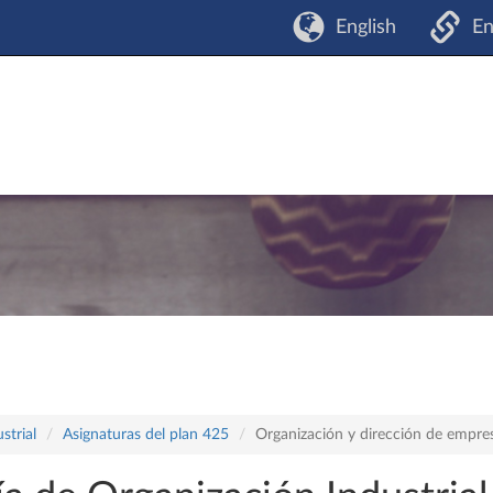
English
En
strial
Asignaturas del plan 425
Organización y dirección de empre