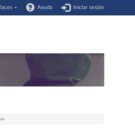
laces
Ayuda
Iniciar sesión
sas