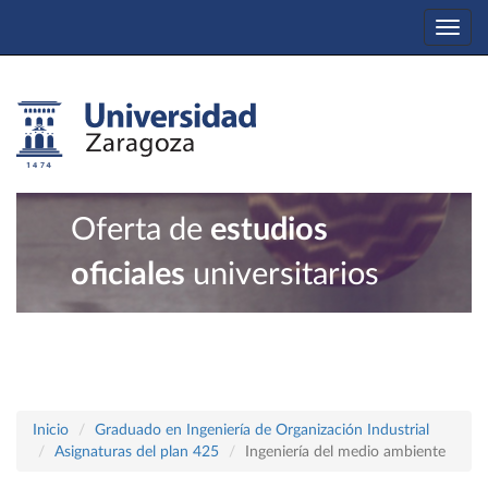
Togg
navi
Oferta de
estudios
oficiales
universitarios
Inicio
Graduado en Ingeniería de Organización Industrial
Asignaturas del plan 425
Ingeniería del medio ambiente