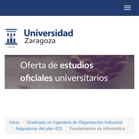
Togg
navi
Oferta de
estudios
oficiales
universitarios
Inicio
Graduado en Ingeniería de Organización Industrial
Asignaturas del plan 425
Fundamentos de informática