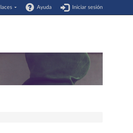
laces
Ayuda
Iniciar sesión