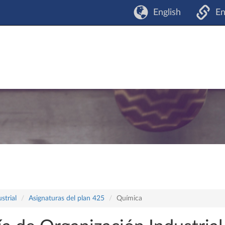
English
En
strial
Asignaturas del plan 425
Química