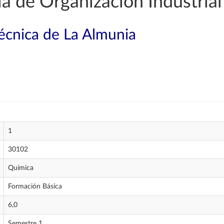
a de Organización Industrial
técnica de La Almunia
1
30102
Química
Formación Básica
6,0
Semestre 1