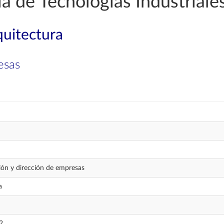
a de Tecnologías Industriale
quitectura
esas
ión y dirección de empresas
a
2