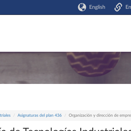
English
En
riales
Asignaturas del plan 436
Organización y dirección de empre