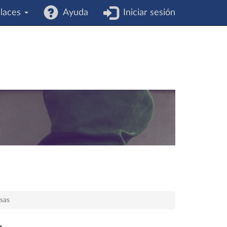
laces
Ayuda
Iniciar sesión
sas