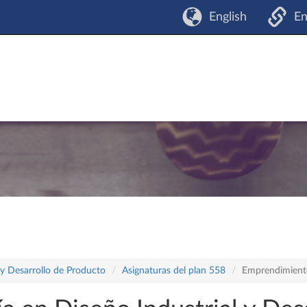
English
En
 y Desarrollo de Producto
Asignaturas del plan 558
Emprendimiento