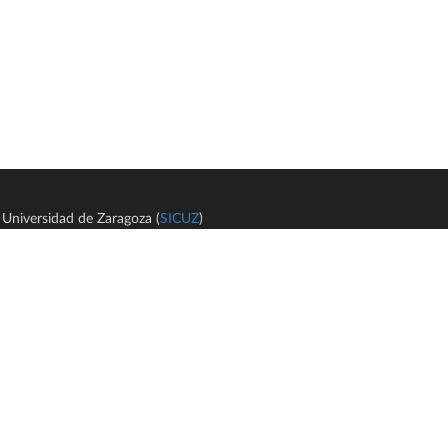
Universidad de Zaragoza (
SICUZ
)
Avi