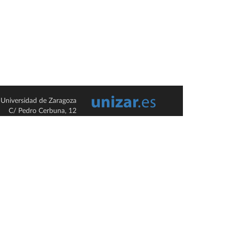
Universidad de Zaragoza
C/ Pedro Cerbuna, 12
ES-50009 Zaragoza
España / Spain
Tel: +34 976761000
ciu@unizar.es
Q-5018001-G
so legal
|
Condiciones generales de uso
|
Política de privacidad