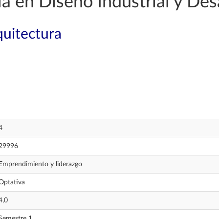
a en Diseño Industrial y Des
quitectura
4
29996
Emprendimiento y liderazgo
Optativa
4,0
Semestre 1