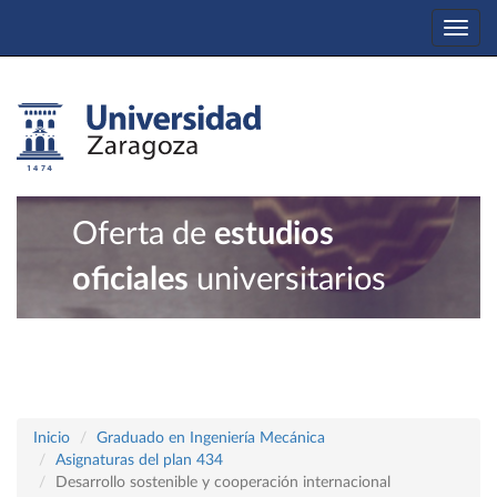
Togg
navi
Oferta de
estudios
oficiales
universitarios
Inicio
Graduado en Ingeniería Mecánica
Asignaturas del plan 434
Desarrollo sostenible y cooperación internacional