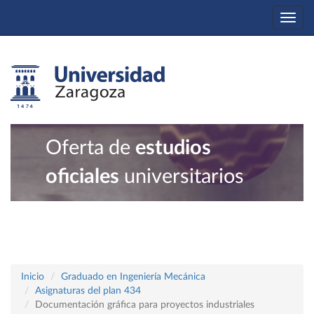
Togg
navi
Oferta de
estudios
oficiales
universitarios
Inicio
Graduado en Ingeniería Mecánica
Asignaturas del plan 434
Documentación gráfica para proyectos industriales