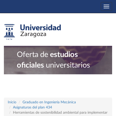
Togg
navi
Oferta de
estudios
oficiales
universitarios
Inicio
Graduado en Ingeniería Mecánica
Asignaturas del plan 434
Herramientas de sostenibilidad ambiental para implementar