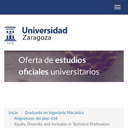
Togg
navi
Oferta de
estudios
oficiales
universitarios
Inicio
Graduado en Ingeniería Mecánica
Asignaturas del plan 434
Equity, Diversity and Inclusion in Technical Professions