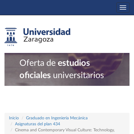
Togg
navi
Oferta de
estudios
oficiales
universitarios
Inicio
Graduado en Ingeniería Mecánica
Asignaturas del plan 434
Cinema and Contemporary Visual Culture: Technology,