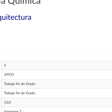
ía Química
quitectura
4
29935
Trabajo fin de Grado
Trabajo fin de Grado
12,0
Semestre 2