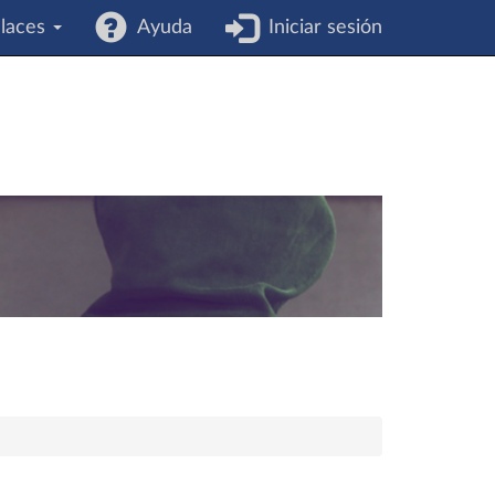
laces
Ayuda
Iniciar sesión