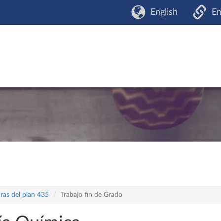
English
En
ras del plan 435
Trabajo fin de Grado