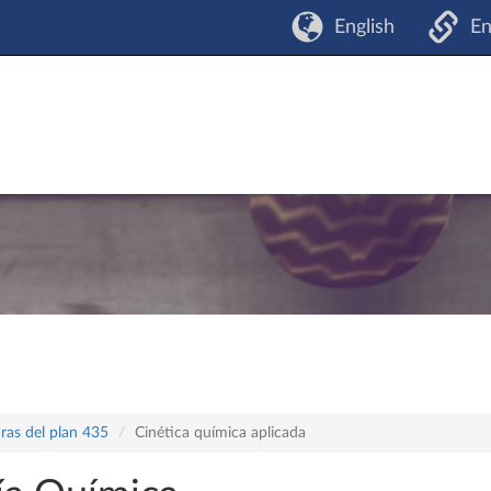
English
En
ras del plan 435
Cinética química aplicada