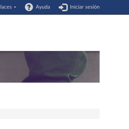
laces
Ayuda
Iniciar sesión