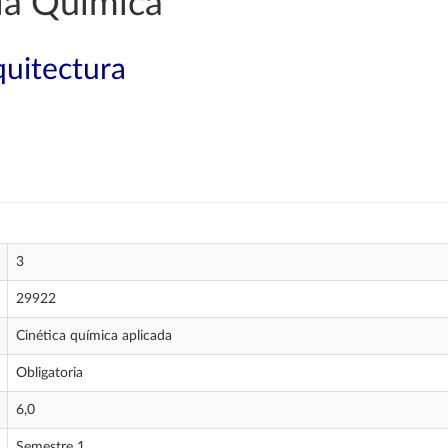
ía Química
quitectura
3
29922
Cinética química aplicada
Obligatoria
6,0
Semestre 1