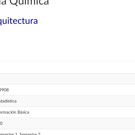
ía Química
quitectura
9908
stadística
ormación Básica
,0
emestre 1, Semestre 2