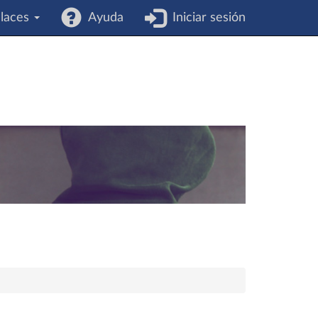
laces
Ayuda
Iniciar sesión