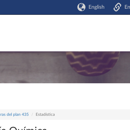
English
En
ras del plan 435
Estadística