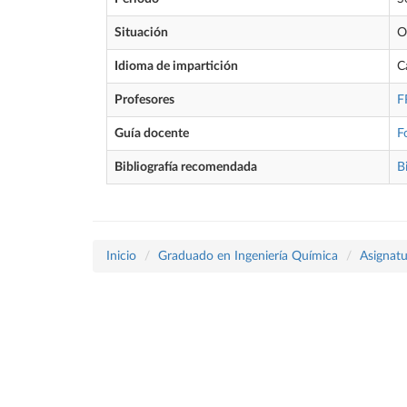
Situación
O
Idioma de impartición
C
Profesores
F
Guía docente
F
Bibliografía recomendada
B
Inicio
Graduado en Ingeniería Química
Asignatu