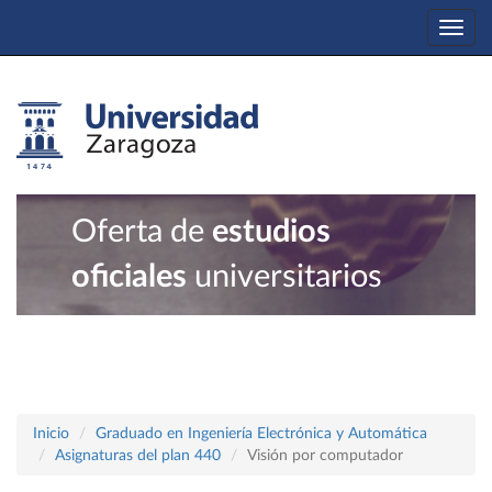
Togg
navi
Oferta de
estudios
oficiales
universitarios
Inicio
Graduado en Ingeniería Electrónica y Automática
Asignaturas del plan 440
Visión por computador