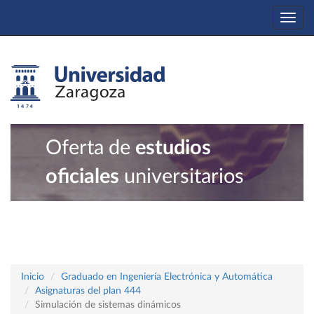
Togg
navi
Oferta de
estudios
oficiales
universitarios
Inicio
Graduado en Ingeniería Electrónica y Automática
Asignaturas del plan 444
Simulación de sistemas dinámicos