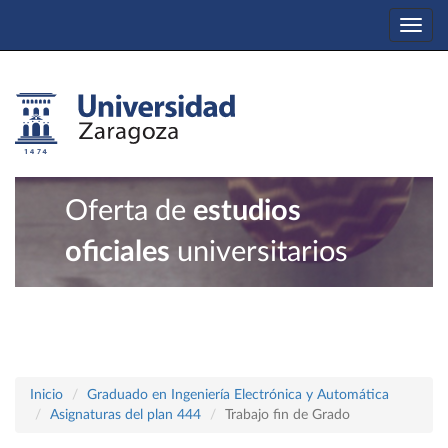
Togg
navi
Oferta de
estudios
oficiales
universitarios
Inicio
Graduado en Ingeniería Electrónica y Automática
Asignaturas del plan 444
Trabajo fin de Grado