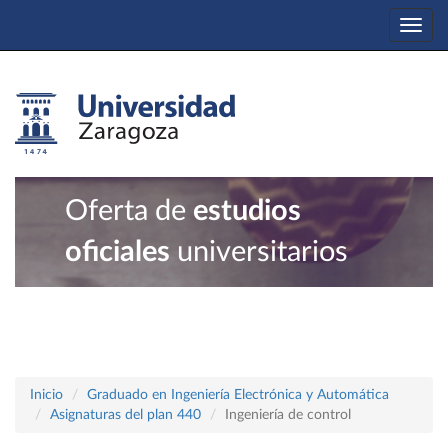
Togg
navi
Oferta de
estudios
oficiales
universitarios
Inicio
Graduado en Ingeniería Electrónica y Automática
Asignaturas del plan 440
Ingeniería de control