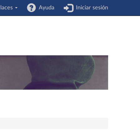
laces
Ayuda
Iniciar sesión