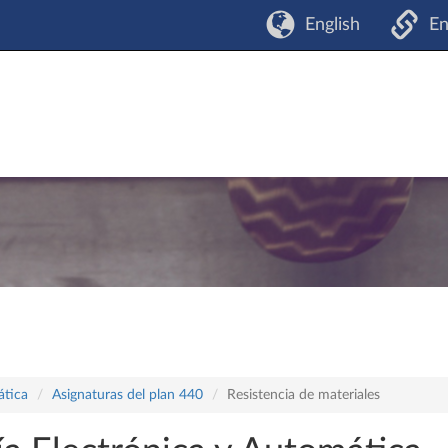
English
En
ática
Asignaturas del plan 440
Resistencia de materiales