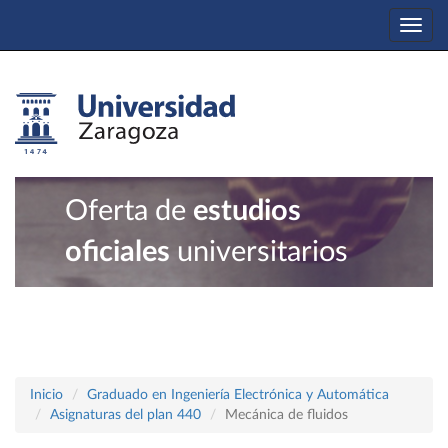
Togg
navi
Oferta de
estudios
oficiales
universitarios
Inicio
Graduado en Ingeniería Electrónica y Automática
Asignaturas del plan 440
Mecánica de fluidos