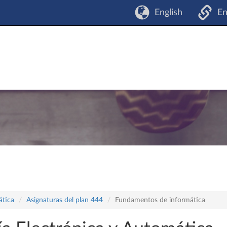
English
En
ática
Asignaturas del plan 444
Fundamentos de informática