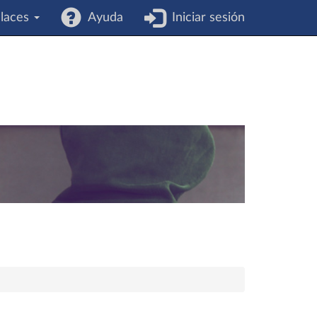
laces
Ayuda
Iniciar sesión