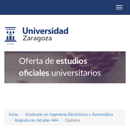
Togg
navi
Oferta de
estudios
oficiales
universitarios
Inicio
Graduado en Ingeniería Electrónica y Automática
Asignaturas del plan 444
Química