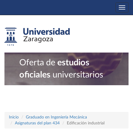
Togg
navi
Oferta de
estudios
oficiales
universitarios
Inicio
Graduado en Ingeniería Mecánica
Asignaturas del plan 434
Edificación industrial