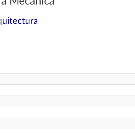
ía Mecánica
quitectura