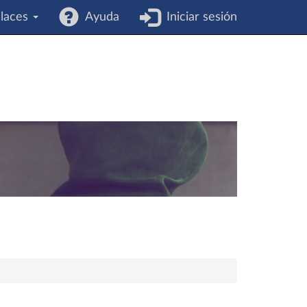
laces
Ayuda
Iniciar sesión