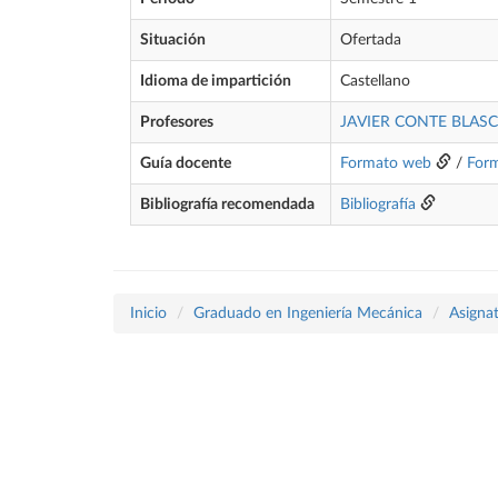
Situación
Ofertada
Idioma de impartición
Castellano
Profesores
JAVIER CONTE BLAS
Guía docente
Formato web
/
For
Bibliografía recomendada
Bibliografía
Inicio
Graduado en Ingeniería Mecánica
Asigna