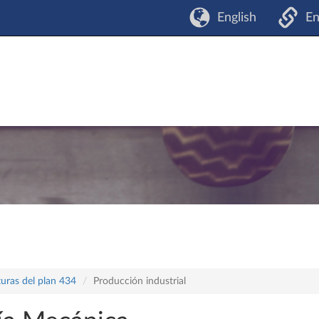
English
En
turas del plan 434
Producción industrial