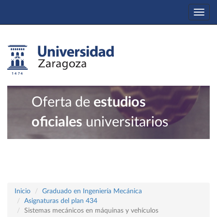
Togg
navi
Oferta de
estudios
oficiales
universitarios
Inicio
Graduado en Ingeniería Mecánica
Asignaturas del plan 434
Sistemas mecánicos en máquinas y vehículos