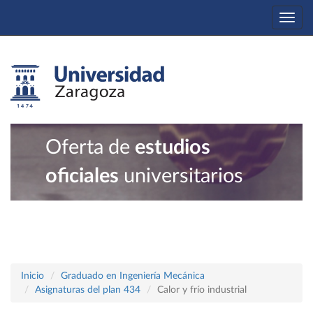
Togg
navi
Oferta de
estudios
oficiales
universitarios
Inicio
Graduado en Ingeniería Mecánica
Asignaturas del plan 434
Calor y frío industrial