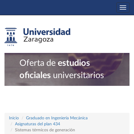
Togg
navi
Oferta de
estudios
oficiales
universitarios
Inicio
Graduado en Ingeniería Mecánica
Asignaturas del plan 434
Sistemas térmicos de generación