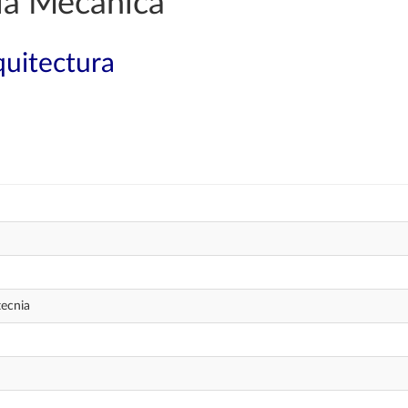
ía Mecánica
quitectura
ecnia