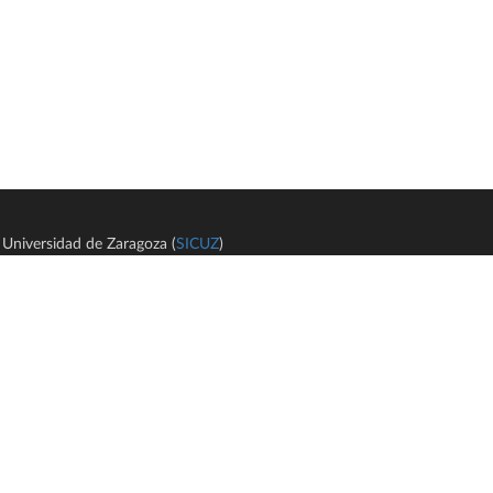
Universidad de Zaragoza (
SICUZ
)
Avi