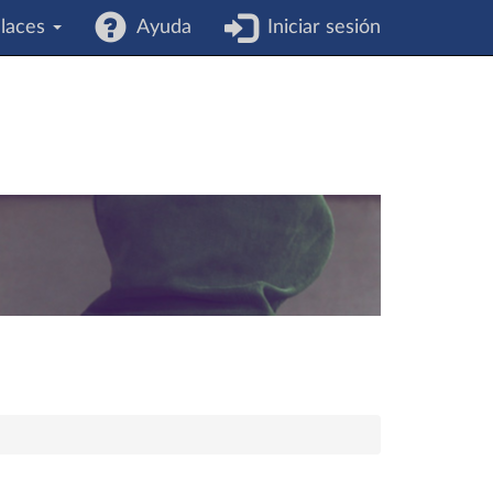
laces
Ayuda
Iniciar sesión