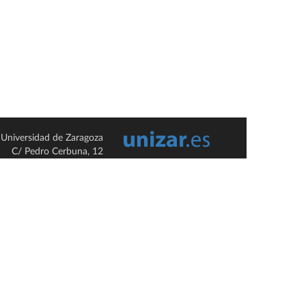
Universidad de Zaragoza
C/ Pedro Cerbuna, 12
ES-50009 Zaragoza
España / Spain
Tel: +34 976761000
ciu@unizar.es
Q-5018001-G
so legal
|
Condiciones generales de uso
|
Política de privacidad