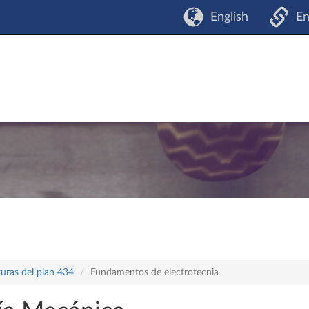
English
En
turas del plan 434
Fundamentos de electrotecnia