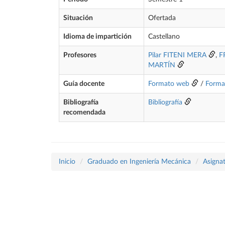
Situación
Ofertada
Idioma de impartición
Castellano
Profesores
Pilar FITENI MERA
,
F
MARTÍN
Guía docente
Formato web
/
Forma
Bibliografía
Bibliografía
recomendada
Inicio
Graduado en Ingeniería Mecánica
Asigna