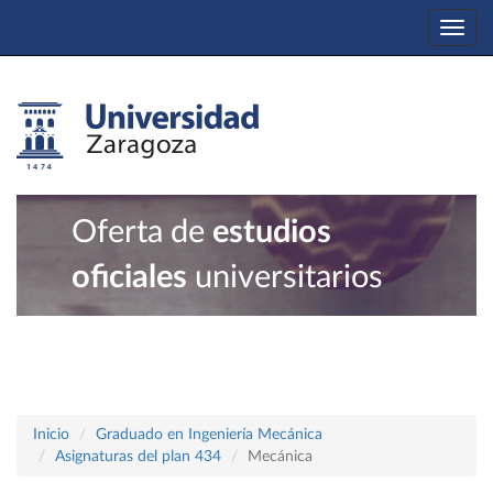
Togg
navi
Oferta de
estudios
oficiales
universitarios
Inicio
Graduado en Ingeniería Mecánica
Asignaturas del plan 434
Mecánica