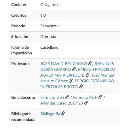
Carácter
Obligatoria
Créditos
6,0
Periodo
Semestre 1
Situación
Ofertada
Idioma de
Castellano
impartición
Profesores
JOSÉ DAVID BEL CACHO
,
JUAN LUIS
DORIA CHARRO
,
EMILIO FRANCISCO
JAVIER MATA LANDETE
,
José Manuel
Naveiro Gómez
,
SERGIO ESTANISLAO
PUÉRTOLAS BROTO
Guía docente
Formato web
/
Formato PDF
/
Adendas curso 2019-20
Bibliografía
Bibliografía
recomendada