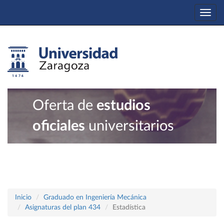
Togg
navi
Oferta de
estudios
oficiales
universitarios
Inicio
Graduado en Ingeniería Mecánica
Asignaturas del plan 434
Estadística