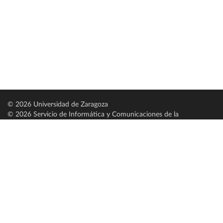
© 2026 Universidad de Zaragoza
© 2026 Servicio de Informática y Comunicaciones de la
Universidad de Zaragoza (
SICUZ
)
Universidad de Zaragoza
C/ Pedro Cerbuna, 12
ES-50009 Zaragoza
España / Spain
Tel: +34 976761000
ciu@unizar.es
Q-5018001-G