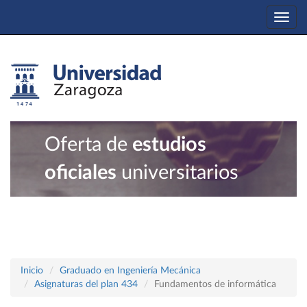
Togg
navi
Oferta de
estudios
oficiales
universitarios
Inicio
Graduado en Ingeniería Mecánica
Asignaturas del plan 434
Fundamentos de informática