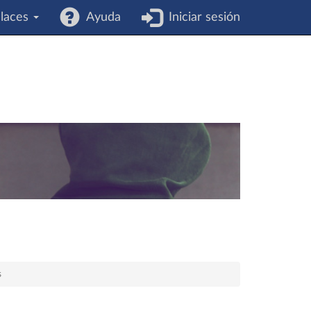
laces
Ayuda
Iniciar sesión
s