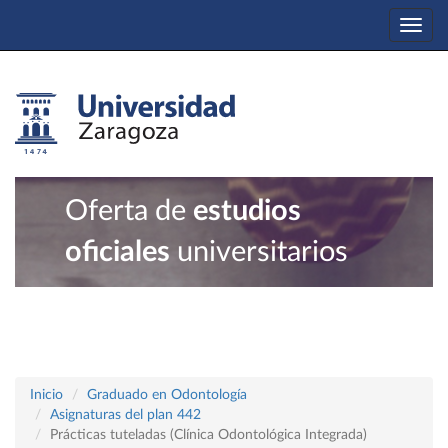
Togg
navi
Oferta de
estudios
oficiales
universitarios
Inicio
Graduado en Odontología
Asignaturas del plan 442
Prácticas tuteladas (Clínica Odontológica Integrada)