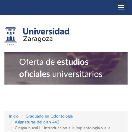
Togg
navi
Oferta de
estudios
oficiales
universitarios
Inicio
Graduado en Odontología
Asignaturas del plan 442
Cirugía bucal II: Introducción a la implantología y a la