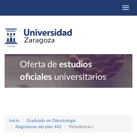
Togg
navi
Oferta de
estudios
oficiales
universitarios
Inicio
Graduado en Odontología
Asignaturas del plan 442
Periodoncia I