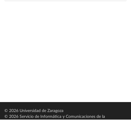
© 2026 Universidad de Zaragoza
© 2026 Servicio de Informática y Comunicaciones de la
Universidad de Zaragoza (
SICUZ
)
Universidad de Zaragoza