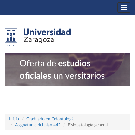
Togg
navi
Oferta de
estudios
oficiales
universitarios
Inicio
Graduado en Odontología
Asignaturas del plan 442
Fisiopatología general