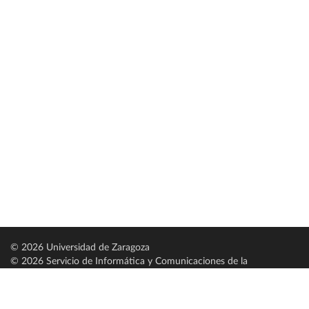
© 2026 Universidad de Zaragoza
© 2026 Servicio de Informática y Comunicaciones de la
Universidad de Zaragoza (
SICUZ
)
Universidad de Zaragoza
C/ Pedro Cerbuna, 12