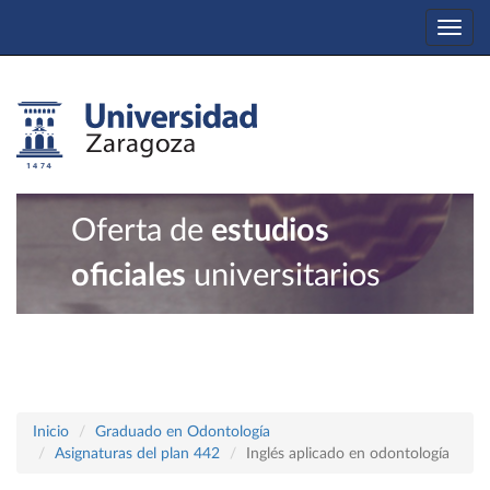
Togg
navi
Oferta de
estudios
oficiales
universitarios
Inicio
Graduado en Odontología
Asignaturas del plan 442
Inglés aplicado en odontología