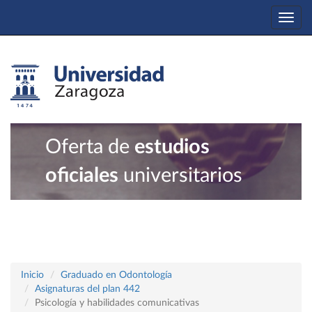
Togg
navi
Oferta de
estudios
oficiales
universitarios
Inicio
Graduado en Odontología
Asignaturas del plan 442
Psicología y habilidades comunicativas