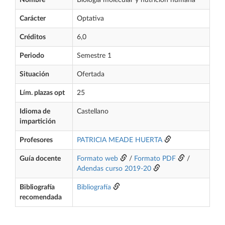
Nombre
Biología molecular y nutrición humana
Carácter
Optativa
Créditos
6,0
Periodo
Semestre 1
Situación
Ofertada
Lím. plazas opt
25
Idioma de
Castellano
impartición
Profesores
PATRICIA MEADE HUERTA
Guía docente
Formato web
/
Formato PDF
/
Adendas curso 2019-20
Bibliografía
Bibliografía
recomendada