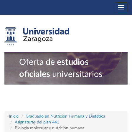
Togg
navi
Oferta de
estudios
oficiales
universitarios
Inicio
Graduado en Nutrición Humana y Dietética
Asignaturas del plan 441
Biología molecular y nutrición humana