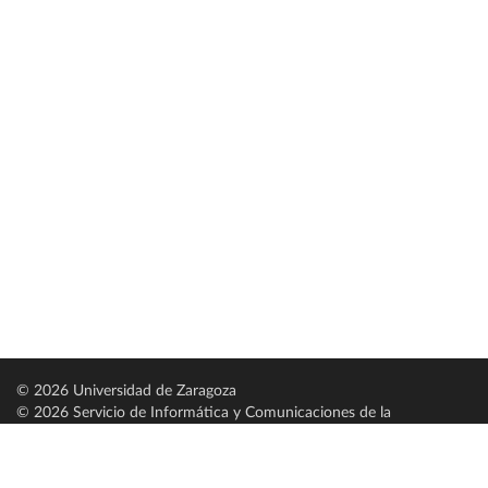
© 2026 Universidad de Zaragoza
© 2026 Servicio de Informática y Comunicaciones de la
Universidad de Zaragoza (
SICUZ
)
Universidad de Zaragoza
C/ Pedro Cerbuna, 12