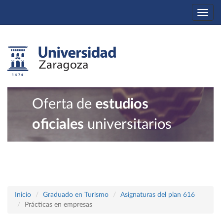
Togg
navi
Oferta de
estudios
oficiales
universitarios
Inicio
Graduado en Turismo
Asignaturas del plan 616
Prácticas en empresas