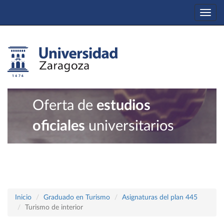
Togg
navi
Oferta de
estudios
oficiales
universitarios
Inicio
Graduado en Turismo
Asignaturas del plan 445
Turismo de interior