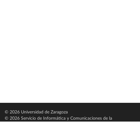
© 2026 Universidad de Zaragoza
© 2026 Servicio de Informática y Comunicaciones de la
Universidad de Zaragoza (
SICUZ
)
Universidad de Zaragoza
C/ Pedro Cerbuna, 12