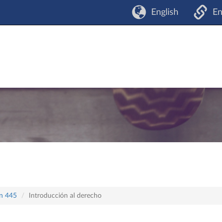
English
En
an 445
Introducción al derecho