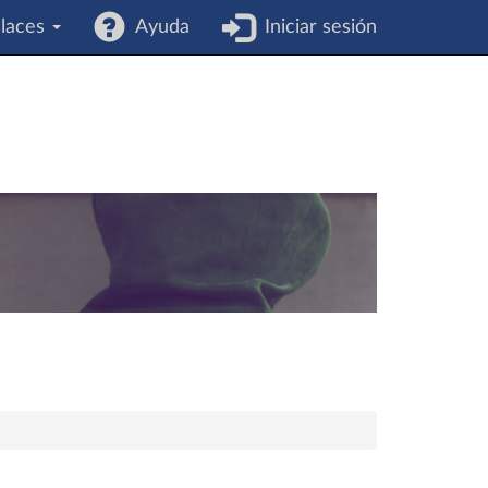
laces
Ayuda
Iniciar sesión