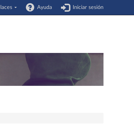
laces
Ayuda
Iniciar sesión