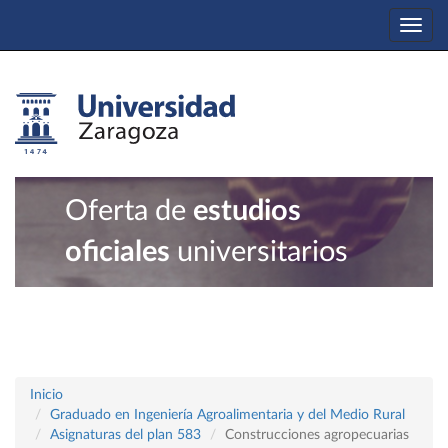
Togg
navi
Oferta de
estudios
oficiales
universitarios
Inicio
Graduado en Ingeniería Agroalimentaria y del Medio Rural
Asignaturas del plan 583
Construcciones agropecuarias