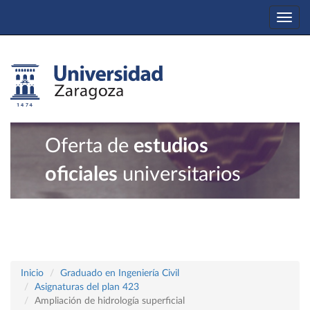
Togg
navi
Oferta de
estudios
oficiales
universitarios
Inicio
Graduado en Ingeniería Civil
Asignaturas del plan 423
Ampliación de hidrología superficial