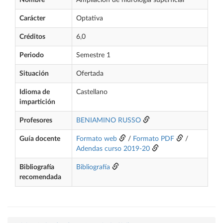
Nombre
Ampliación de hidrología superficial
Carácter
Optativa
Créditos
6,0
Periodo
Semestre 1
Situación
Ofertada
Idioma de
Castellano
impartición
Profesores
BENIAMINO RUSSO
Guía docente
Formato web
/
Formato PDF
/
Adendas curso 2019-20
Bibliografía
Bibliografía
recomendada