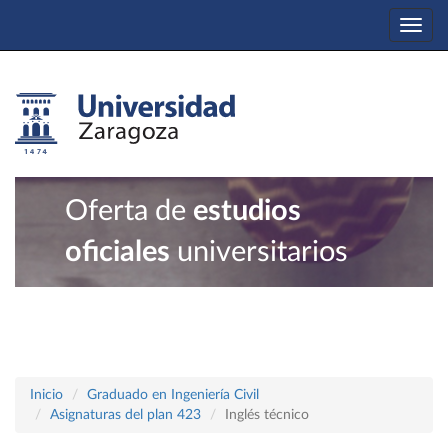
Togg
navi
Oferta de
estudios
oficiales
universitarios
Inicio
Graduado en Ingeniería Civil
Asignaturas del plan 423
Inglés técnico