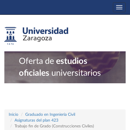
Togg
navi
Oferta de
estudios
oficiales
universitarios
Inicio
Graduado en Ingeniería Civil
Asignaturas del plan 423
Trabajo fin de Grado (Construcciones Civiles)