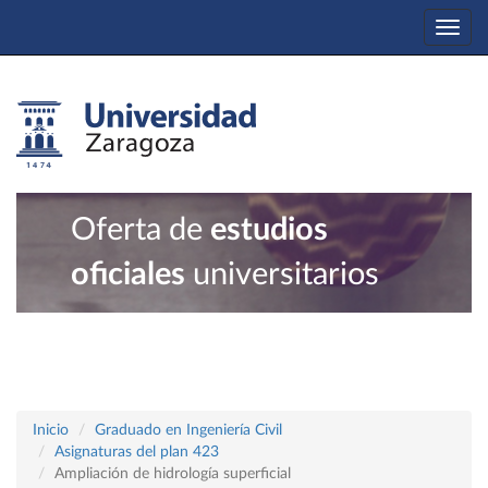
Togg
navi
Oferta de
estudios
oficiales
universitarios
Inicio
Graduado en Ingeniería Civil
Asignaturas del plan 423
Ampliación de hidrología superficial