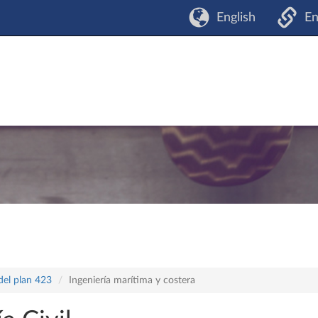
English
En
del plan 423
Ingeniería marítima y costera