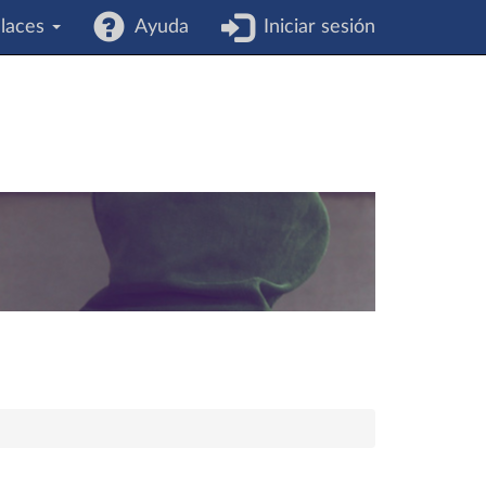
laces
Ayuda
Iniciar sesión