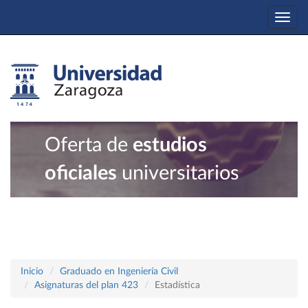
Togg
navi
Oferta de
estudios
oficiales
universitarios
Inicio
Graduado en Ingeniería Civil
Asignaturas del plan 423
Estadística